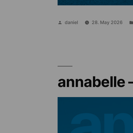
Posted
daniel
28. May 2026
by
annabelle 