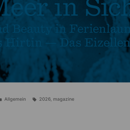
Posted
Tags:
Allgemein
2026
,
magazine
in