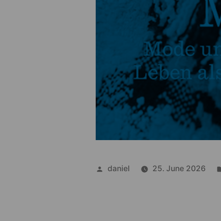
Posted
daniel
25. June 2026
by